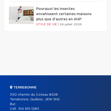
Pourquoi les insectes
envahissent certaines maisons
plus que d'autres en été?
STYLE DE VIE
|
24 juillet 2026
TERREBONNE
550 chemin du Coteau #206
Terrebonne, Québec, J6W 5H2
Bur.:
Cell.:
514 913-1280