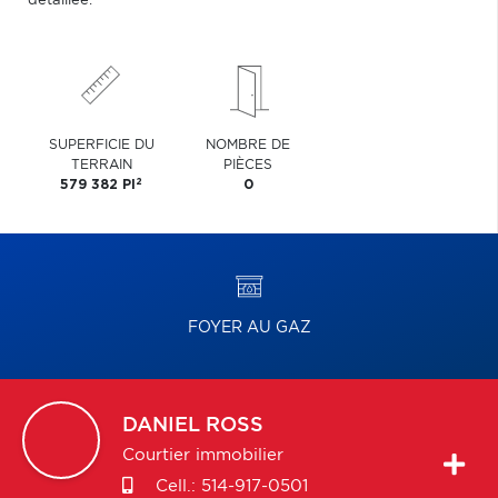
détaillée.
SUPERFICIE DU
NOMBRE DE
TERRAIN
PIÈCES
2
579 382 PI
0
FOYER AU GAZ
DANIEL
ROSS
Courtier immobilier
Cell.:
514-917-0501