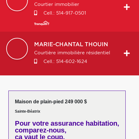
Courtier immobilier
Cell.:
514-917-0501
MARIE-CHANTAL
THOUIN
Courtière immobilière résidentiel
Cell.:
514-602-1624
Maison de plain-pied 249 000 $
Sainte-Béatrix
Pour votre
assurance habitation,
comparez-nous,
ça vaut le coup.