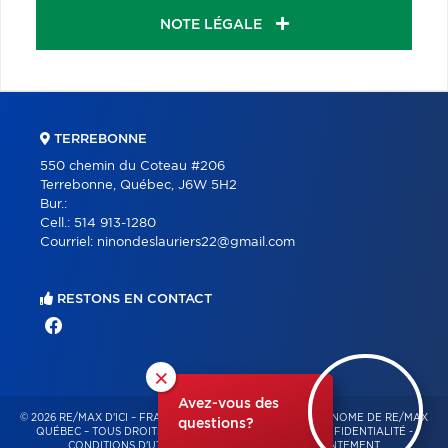
NOTE LÉGALE
TERREBONNE
550 chemin du Coteau #206
Terrebonne, Québec, J6W 5H2
Bur.:
Cell.:
514 913-1280
Courriel:
ninondeslauriers22@gmail.com
RESTONS EN CONTACT
×
Avez-vous des
© 2026 RE/MAX D'ICI – FRANCHISÉ INDÉPENDANT ET AUTONOME DE RE/MAX
questions?
QUÉBEC – TOUS DROITS RÉSERVÉS -
POLITIQUE DE CONFIDENTIALITÉ
-
CONDITIONS D'UTILISATION
-
GESTION DU CONSENTEMENT