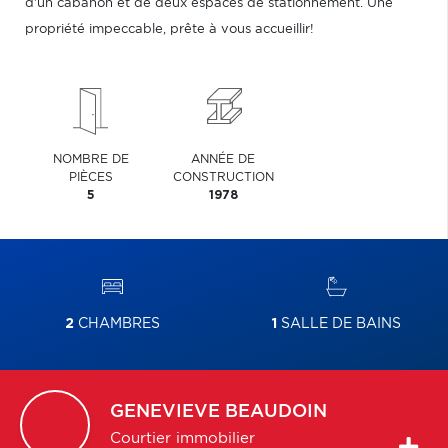
d'un cabanon et de deux espaces de stationnement. Une
propriété impeccable, prête à vous accueillir!
NOMBRE DE
ANNÉE DE
PIÈCES
CONSTRUCTION
5
1978
2
CHAMBRES
1
SALLE DE BAINS
GENEVIEVE
BEAUDOIN
Courtier immobilier